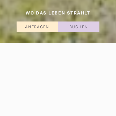
WO DAS LEBEN STRAHLT
ANFRAGEN
BUCHEN
Bikehotel in
Schladming-Dachstein
Das
Bikehotel Sonnschupfer
in Schladming-
Dachstein bietet optimale Voraussetzungen für
Mountainbike- und E-Bike-Urlaub
mit direktem
Zugang zu Touren, Bike-Infrastruktur und Service