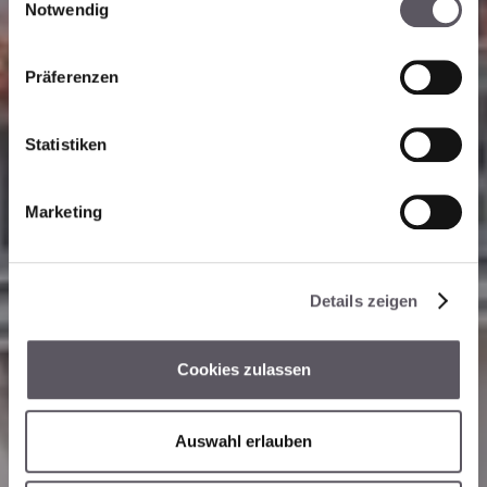
Notwendig
i
n
w
Präferenzen
i
l
l
Statistiken
i
g
Marketing
u
n
g
Details zeigen
s
a
u
Cookies zulassen
s
w
a
Auswahl erlauben
h
l