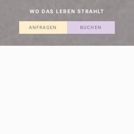
WO DAS LEBEN STRAHLT
ANFRAGEN
BUCHEN
Ruhige Lage in
Schladming - nur
wenige Minuten zur
Planai
In herrlich
ruhiger und verkehrsarmer Lage