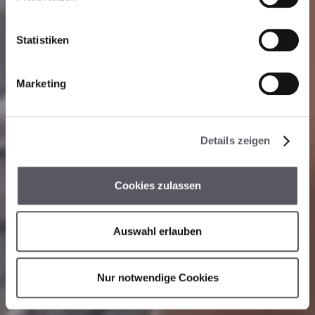
i
l
l
Statistiken
i
g
Marketing
u
n
g
Details zeigen
s
a
u
Cookies zulassen
s
w
a
Auswahl erlauben
h
l
Nur notwendige Cookies