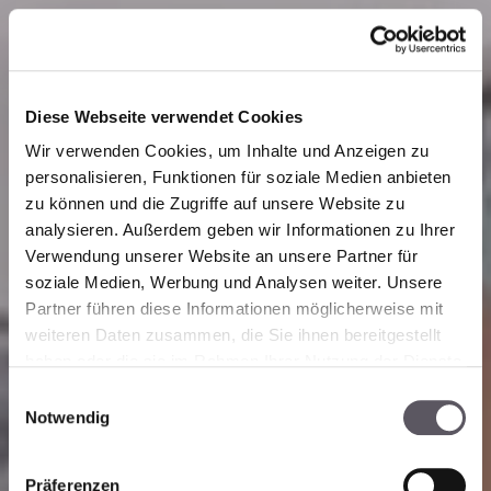
Diese Webseite verwendet Cookies
Wir verwenden Cookies, um Inhalte und Anzeigen zu
personalisieren, Funktionen für soziale Medien anbieten
zu können und die Zugriffe auf unsere Website zu
analysieren. Außerdem geben wir Informationen zu Ihrer
Verwendung unserer Website an unsere Partner für
soziale Medien, Werbung und Analysen weiter. Unsere
Partner führen diese Informationen möglicherweise mit
weiteren Daten zusammen, die Sie ihnen bereitgestellt
haben oder die sie im Rahmen Ihrer Nutzung der Dienste
gesammelt haben. Zur
Datenschutzerklärung
.
E
Notwendig
i
n
w
Präferenzen