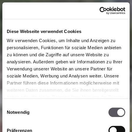
Diese Webseite verwendet Cookies
Wir verwenden Cookies, um Inhalte und Anzeigen zu
personalisieren, Funktionen für soziale Medien anbieten
zu können und die Zugriffe auf unsere Website zu
analysieren. Außerdem geben wir Informationen zu Ihrer
Verwendung unserer Website an unsere Partner für
soziale Medien, Werbung und Analysen weiter. Unsere
Partner führen diese Informationen möglicherweise mit
weiteren Daten zusammen, die Sie ihnen bereitgestellt
haben oder die sie im Rahmen Ihrer Nutzung der Dienste
gesammelt haben. Zur
Datenschutzerklärung
.
E
Notwendig
i
n
w
Präferenzen