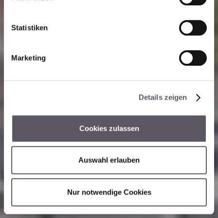
i
l
l
Statistiken
i
g
Marketing
u
n
g
Details zeigen
s
a
u
Cookies zulassen
s
w
a
Auswahl erlauben
h
l
Nur notwendige Cookies